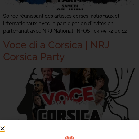
Soirée réunissant des artistes corses, nationaux et
internationaux, avec la participation d’invités en
partenariat avec NRJ National. INFOS | 04 95 32 00 12
Voce di a Corsica | NRJ
Corsica Party