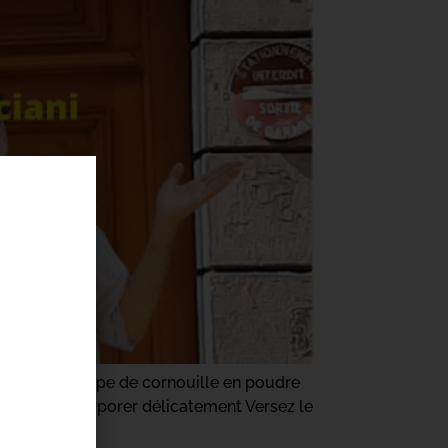
cuillères à soupe de cornouille en poudre
pour les incorporer délicatement Versez le