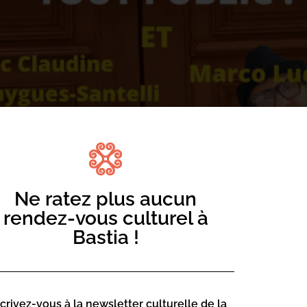
Ne ratez plus aucun
rendez-vous culturel à
Bastia !
gounets, séparez les vifs des plafs Mélangez les vifs avec 2 
 salsinette avec une pincée d’escarafin Fouettez les plafs 
scrivez-vous à la newsletter culturelle de la