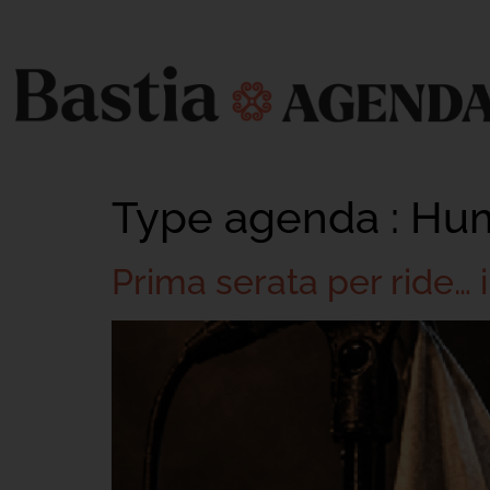
Type agenda :
Hu
Prima serata per ride… 