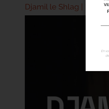
Djamil le Shlag | Exode(
Vi
En vo
de