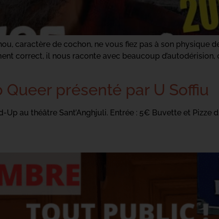
u, caractère de cochon, ne vous fiez pas à son physique de 
ent correct, il nous raconte avec beaucoup d’autodérision, 
Queer présenté par U Soffiu
d-Up au théâtre Sant’Anghjuli. Entrée : 5€ Buvette et Pizze d