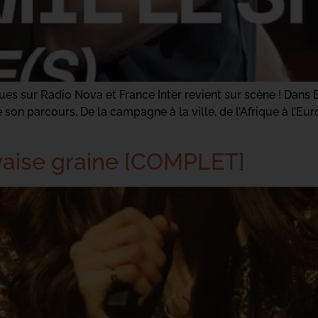
s sur Radio Nova et France Inter revient sur scène ! Dans E
on parcours. De la campagne à la ville, de l’Afrique à l’Europ
vaise graine [COMPLET]