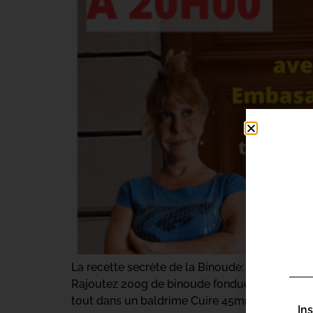
La recette secrète de la Binoude: Prenez 4 fri
Rajoutez 200g de binoude fondue, puis 200g de
tout dans un baldrime Cuire 45mn à […]
In