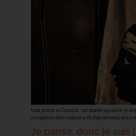
Una prima in Corsica : un stand-up 100% in ling
curagiosa dinù induve u fà ride diventa ancu e
Je panse, donc je suis 