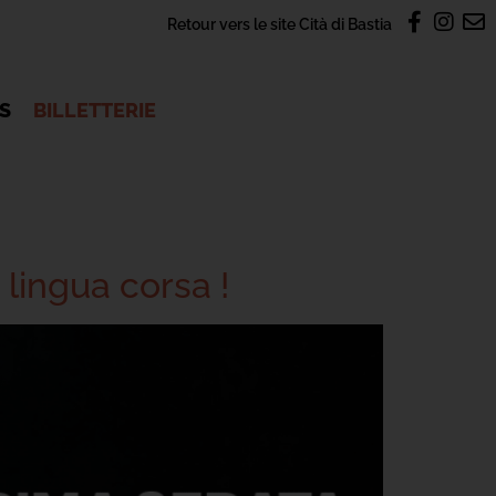
Retour vers le site Cità di Bastia
OS
BILLETTERIE
 lingua corsa !