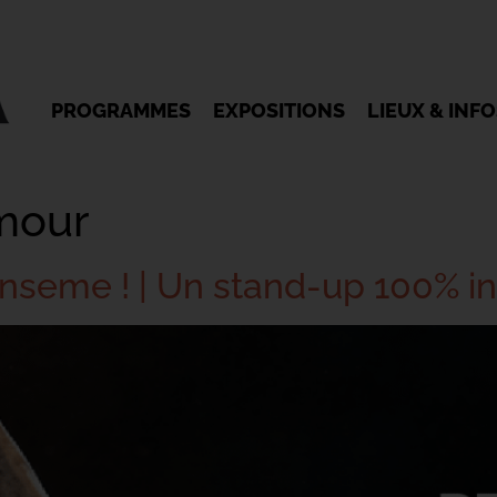
PROGRAMMES
EXPOSITIONS
LIEUX & INF
mour
inseme ! | Un stand-up 100% in