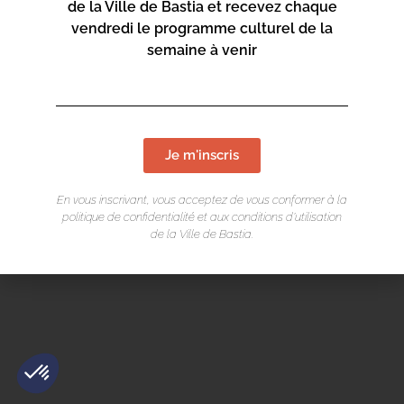
de la Ville de Bastia et recevez chaque
Mentions légales
/
Cookie
/ Réalisation Corsicaweb
vendredi le programme culturel de la
semaine à venir
Je m'inscris
En vous inscrivant, vous acceptez de vous conformer à la
politique de confidentialité et aux conditions d’utilisation
de la Ville de Bastia.