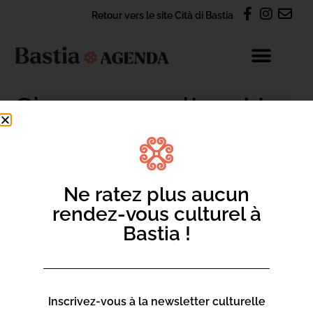
Retour vers le site Cità di Bastia
Ci era una volta … U
Teatru di Bastia
Ne ratez plus aucun
rendez-vous culturel à
CONTACT
Bastia !
S'abonner à la newsletter Agenda
Nous contacter par e-mail
Inscrivez-vous à la newsletter culturelle