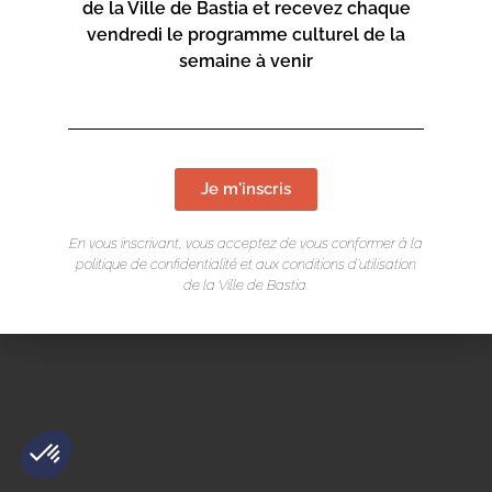
de la Ville de Bastia et recevez chaque
vendredi le programme culturel de la
semaine à venir
Mentions légales
/
Cookie
/ Réalisation Corsicaweb
Je m'inscris
En vous inscrivant, vous acceptez de vous conformer à la
politique de confidentialité et aux conditions d’utilisation
de la Ville de Bastia.