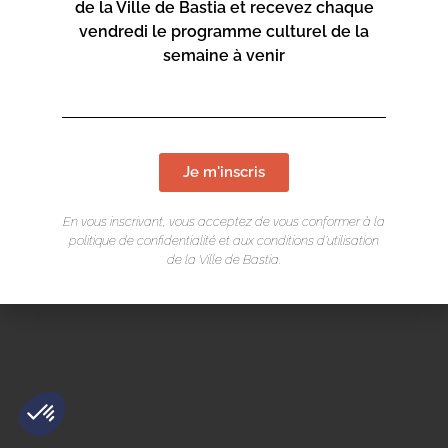
de la Ville de Bastia et recevez chaque
vendredi le programme culturel de la
semaine à venir
Mentions légales
/
Cookie
/ Réalisation Corsicaweb
Je m'inscris
En vous inscrivant, vous acceptez de vous conformer à la
politique de confidentialité et aux conditions d’utilisation
de la Ville de Bastia.