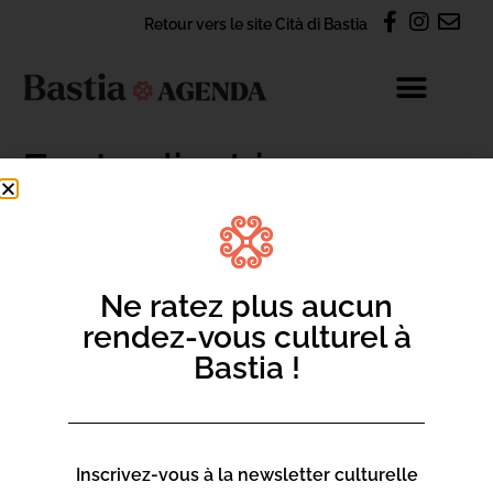
Retour vers le site Cità di Bastia
Festa di a Lingua
Materna
Ne ratez plus aucun
rendez-vous culturel à
CONTACT
Bastia !
S'abonner à la newsletter Agenda
Nous contacter par e-mail
Inscrivez-vous à la newsletter culturelle