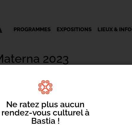
PROGRAMMES
EXPOSITIONS
LIEUX & INF
 Materna 2023
Ne ratez plus aucun
rendez-vous culturel à
Mentions légales
/
Cookie
/ Réalisation Corsicaweb
Bastia !