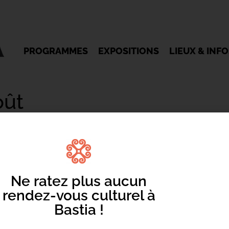
PROGRAMMES
EXPOSITIONS
LIEUX & INF
oût
Ne ratez plus aucun
rendez-vous culturel à
Mentions légales
/
Cookie
/ Réalisation Corsicaweb
Bastia !