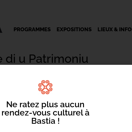
PROGRAMMES
EXPOSITIONS
LIEUX & INF
 di u Patrimoniu
Ne ratez plus aucun
rendez-vous culturel à
Mentions légales
/
Cookie
/ Réalisation Corsicaweb
Bastia !