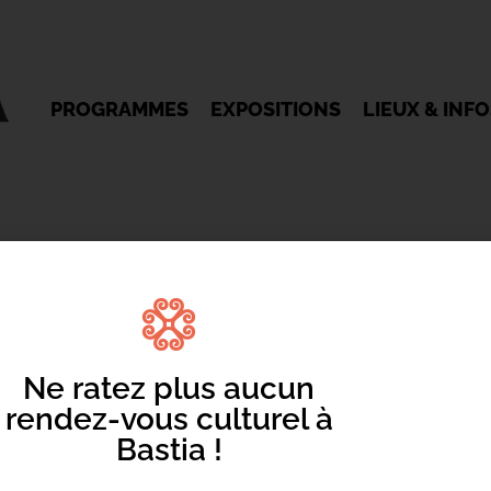
PROGRAMMES
EXPOSITIONS
LIEUX & INF
Ne ratez plus aucun
rendez-vous culturel à
Mentions légales
/
Cookie
/ Réalisation Corsicaweb
Bastia !