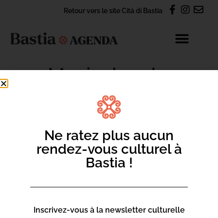
Retour vers le site Cità di Bastia
34e Musicales de
Bastia
Ne ratez plus aucun
rendez-vous culturel à
CONTACT
Bastia !
S'abonner à la newsletter Agenda
Nous contacter par e-mail
Inscrivez-vous à la newsletter culturelle