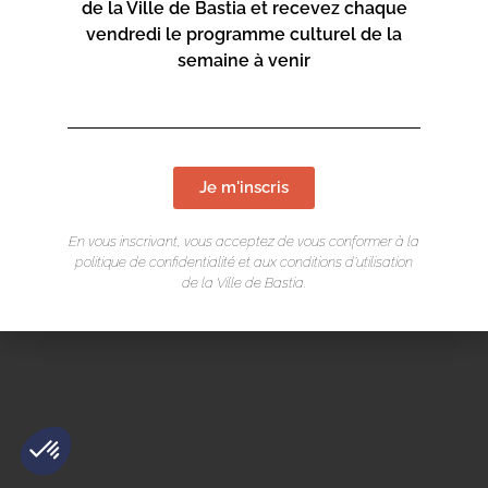
de la Ville de Bastia et recevez chaque
vendredi le programme culturel de la
semaine à venir
Mentions légales
/
Cookie
/ Réalisation Corsicaweb
Je m'inscris
En vous inscrivant, vous acceptez de vous conformer à la
politique de confidentialité et aux conditions d’utilisation
de la Ville de Bastia.