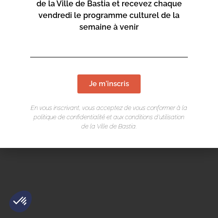
de la Ville de Bastia et recevez chaque
Mentions légales
/
Cookie
/ Réalisation Corsicaweb
vendredi le programme culturel de la
semaine à venir
Je m'inscris
En vous inscrivant, vous acceptez de vous conformer à la
politique de confidentialité et aux conditions d’utilisation
de la Ville de Bastia.