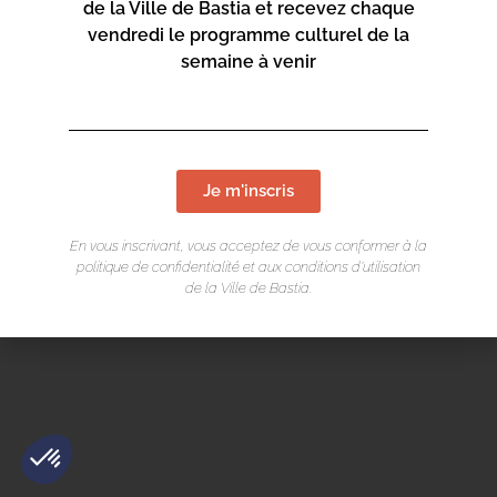
de la Ville de Bastia et recevez chaque
Mentions légales
/
Cookie
/ Réalisation Corsicaweb
vendredi le programme culturel de la
semaine à venir
Je m'inscris
En vous inscrivant, vous acceptez de vous conformer à la
politique de confidentialité et aux conditions d’utilisation
de la Ville de Bastia.