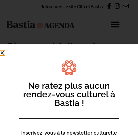
Retour vers le site Cità di Bastia
Simone Veil : « Les
combats d’une
effrontée »
Ne ratez plus aucun
rendez-vous culturel à
Bastia !
CONTACT
S'abonner à la newsletter Agenda
Inscrivez-vous à la newsletter culturelle
Nous contacter par e-mail