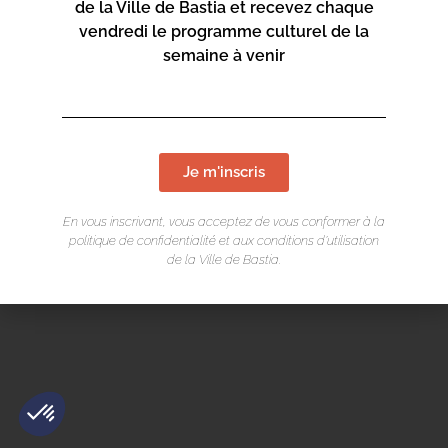
de la Ville de Bastia et recevez chaque
vendredi le programme culturel de la
semaine à venir
Mentions légales
/
Cookie
/ Réalisation Corsicaweb
Je m'inscris
En vous inscrivant, vous acceptez de vous conformer à la
politique de confidentialité et aux conditions d’utilisation
de la Ville de Bastia.