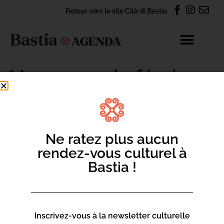
Retour vers le site Cità di Bastia
Vacances de février
2025
Ne ratez plus aucun
rendez-vous culturel à
CONTACT
Bastia !
S'abonner à la newsletter Agenda
Nous contacter par e-mail
Inscrivez-vous à la newsletter culturelle