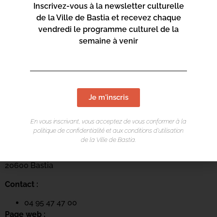
Inscrivez-vous à la newsletter culturelle
de la Ville de Bastia et recevez chaque
vendredi le programme culturel de la
semaine à venir
Je m'inscris
LIEU DE L'ÉVÉNEMENT
En vous inscrivant, vous acceptez de vous conformer à la
politique de confidentialité et aux conditions d’utilisation
Centru culturale Alb’Oru
de la Ville de Bastia.
Rue St Exupéry
20600 Bastia
Contact :
04 95 47 47 00
Page web :