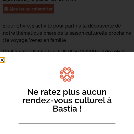
Ajouter au calendrier
1 jour, 1 livre, 1 activité pour partir à la découverte de
notre thématique phare de la saison culturelle prochaine
: le voyage. Venez en famille
Du 8 au 25 JUILLET | Du LUNDI au VENDREDI de 10H À
11H30
À partir de 5 ans, s
ans inscription.
Ne ratez plus aucun
rendez-vous culturel à
Bastia !