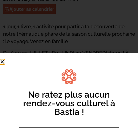
Ajouter au calendrier
1 jour, 1 livre, 1 activité pour partir à la découverte de
notre thématique phare de la saison culturelle prochaine
: le voyage. Venez en famille
Du 8 au 25 JUILLET | Du LUNDI au VENDREDI de 10H À
11H30
À partir de 5 ans, s
ans inscription.
Ne ratez plus aucun
rendez-vous culturel à
Bastia !