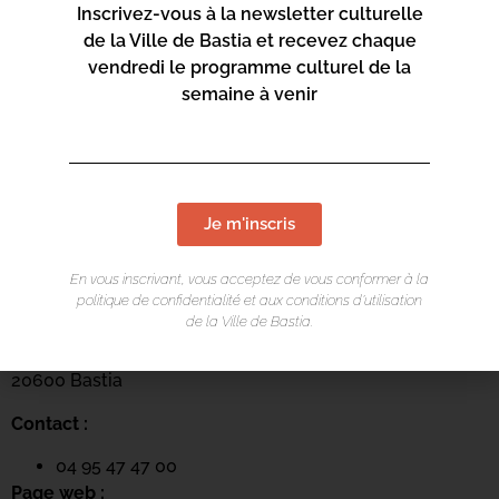
Inscrivez-vous à la newsletter culturelle
de la Ville de Bastia et recevez chaque
vendredi le programme culturel de la
semaine à venir
Je m'inscris
LIEU DE L'ÉVÉNEMENT
En vous inscrivant, vous acceptez de vous conformer à la
politique de confidentialité et aux conditions d’utilisation
Centru culturale Alb’Oru
de la Ville de Bastia.
Rue St Exupéry
20600 Bastia
Contact :
04 95 47 47 00
Page web :