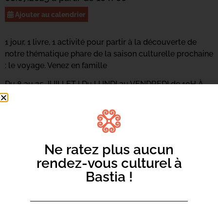
Ajouter au calendrier
1 jour, 1 livre, 1 activité pour partir à la découverte de
notre thématique phare de la saison culturelle prochaine
: le voyage. Venez en famille
Du 8 au 25 JUILLET | Du LUNDI au VENDREDI de 10H À
11H30
À partir de 5 ans, s
ans inscription.
Ne ratez plus aucun
rendez-vous culturel à
Bastia !