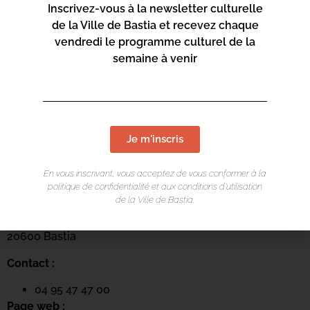
Inscrivez-vous à la newsletter culturelle
de la Ville de Bastia et recevez chaque
vendredi le programme culturel de la
semaine à venir
Je m'inscris
LIEU DE L'ÉVÉNEMENT
En vous inscrivant, vous acceptez de vous conformer à la
politique de confidentialité et aux conditions d’utilisation
Centru culturale Alb’Oru
de la Ville de Bastia.
Rue St Exupéry
20600 Bastia
Contact :
04 95 47 47 00
Page web :