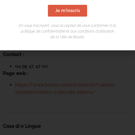
Je m'inscris
LIEU DE L'ÉVÉNEMENT
Centru culturale Alb’Oru
En vous inscrivant, vous acceptez de vous conformer à la
politique de confidentialité et aux conditions d’utilisation
Rue St Exupéry
de la Ville de Bastia.
20600 Bastia
Contact :
04 95 47 47 00
Page web :
https://www.bastia.corsica/servizii/culture-
sciences/centru-culturale-alboru/
Casa di e Lingue