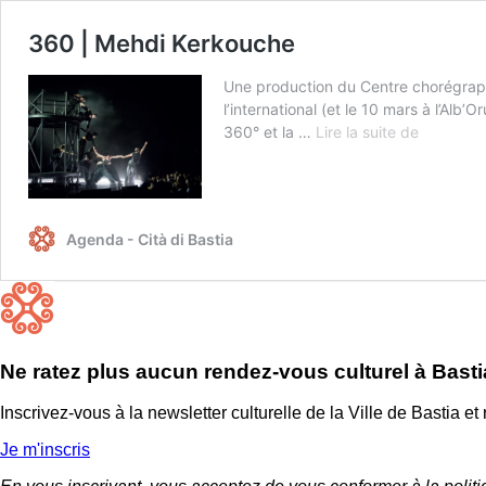
360 | Mehdi Kerkouche
Une production du Centre chorégraph
l’international (et le 10 mars à l’Al
360
360° et la …
Lire la suite de
|
Mehdi
Kerkouch
Agenda - Cità di Bastia
Ne ratez plus aucun rendez-vous culturel à Basti
Inscrivez-vous à la newsletter culturelle de la Ville de Bastia 
Je m'inscris