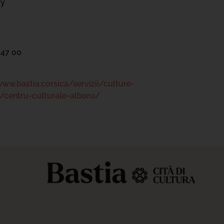
ry
 47 00
www.bastia.corsica/servizii/culture-
/centru-culturale-alboru/
s réglementations. Personnalisez vos préférences pour contrôler