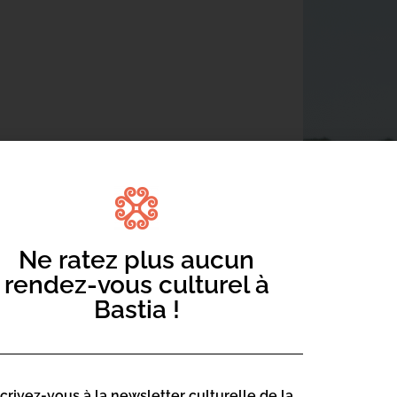
ue depuis 1987 !
ler, offrant un espace de convivialité
025 aura pour particularité de se
mmés du 5 au 7 juin, à leur créneau
Ne ratez plus aucun
stia vous proposeront un premier week-
rendez-vous culturel à
ars, avec la participation de Camille &
Bastia !
 a dû être reporté.
scrivez-vous à la newsletter culturelle de la