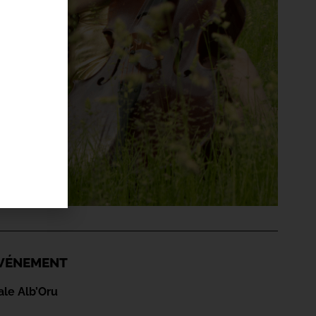
'ÉVÉNEMENT
ale Alb’Oru