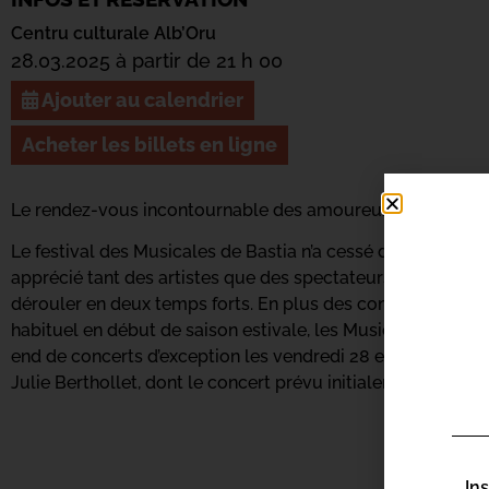
Centru culturale Alb’Oru
28.03.2025 à partir de 21 h 00
Ajouter au calendrier
Acheter les billets en ligne
Le rendez-vous incontournable des amoureux de la musiq
Le festival des Musicales de Bastia n’a cessé de se renouve
apprécié tant des artistes que des spectateurs. L’édition 2
dérouler en deux temps forts. En plus des concerts progra
habituel en début de saison estivale, les Musicales de Ba
end de concerts d’exception les vendredi 28 et samedi 29 m
Julie Berthollet, dont le concert prévu initialement en 2024
In