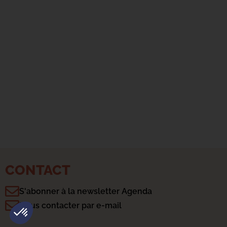
CONTACT
S'abonner à la newsletter Agenda
Plateforme de Gestion du Consentement : Personnalisez vo
Axeptio consent
Nous contacter par e-mail
Notre plateforme vous permet d'adapter et de gérer vos param