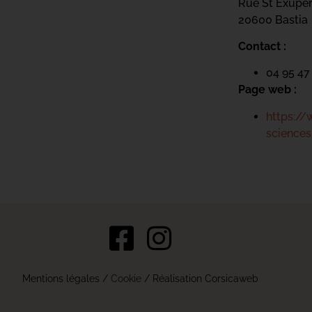
Rue St Exupé
20600 Bastia
Contact :
04 95 47
Page web :
https://
sciences
s Options
Mentions légales
/
Cookie
/ Réalisation Corsicaweb
ètres de confidentialité, en garantissant la conformité avec le