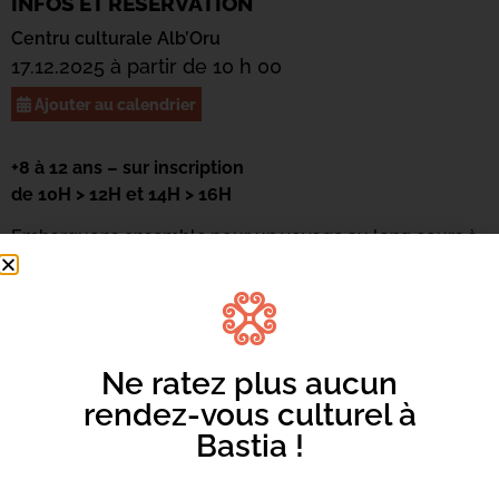
INFOS ET RÉSERVATION
Centru culturale Alb’Oru
17.12.2025 à partir de 10 h 00
Ajouter au calendrier
+8 à 12 ans – sur inscription
de 10H > 12H et 14H > 16H
Embarquons ensemble pour un voyage au long cours à
la découverte de Jeanne Barret, exploratrice et
botaniste, première femme à avoir réalisé un tour du
monde et passagère de la Boudeuse lors de l’aventure
Bougainville ! Un atelier créatif porté par notre
illustratrice Julie Bois.
Ne ratez plus aucun
rendez-vous culturel à
Bastia !