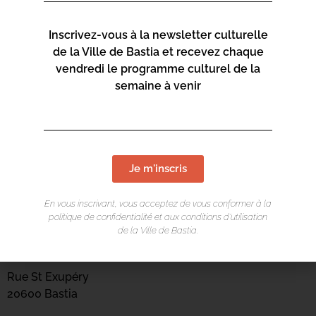
Inscrivez-vous à la newsletter culturelle
de la Ville de Bastia et recevez chaque
vendredi le programme culturel de la
semaine à venir
Je m'inscris
En vous inscrivant, vous acceptez de vous conformer à la
politique de confidentialité et aux conditions d’utilisation
LIEU DE L'ÉVÉNEMENT
de la Ville de Bastia.
Centru culturale Alb’Oru
Rue St Exupéry
20600 Bastia