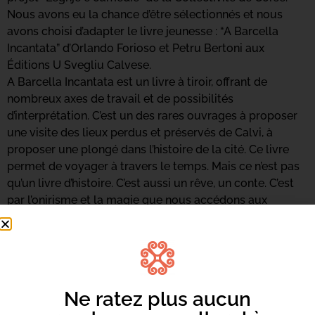
Nous avons eu la chance d’être sélectionnés et nous
avons choisi d’adapter le livre jeunesse : “A Barcella
Incantata” d’Orlando Forioso et Petru Bertoni aux
Éditions U Svegliu Calvese.
A Barcella Incantata est un livre à tiroir, offrant de
nombreux axes de travail et de possibilités
d’interprétation. C’est un des rares ouvrages à proposer
une visite des lieux perdus et préservés de Calvi, à
proposer une plongé dans l’histoire de la cité. Ce livre
permet de voyager à travers le temps. Mais ce n’est pas
qu’un livre d’histoire. C’est aussi un rêve, un conte. C’est
par l’onirisme et la magie que nous accédons aux
carrughji de Calvi et que nous en faisons un lieu de
voyage, un lieu de rencontre, d’échange et d’ouverture,
un lieu de départ vers d’autres horizons.
Ghjè què chì vulemu prupone : Un viaghju
Viaghju in a lingua Viaghju in un paese Viaghju in u
Ne ratez plus aucun
tempu