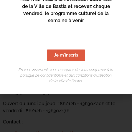
de la Ville de Bastia et recevez chaque
vendredi le programme culturel de la
semaine à venir
Je m'inscris
LIEU DE L'ÉVÉNEMENT
En vous inscrivant, vous acceptez de vous conformer à la
politique de confidentialité et aux conditions d’utilisation
Casa di e Lingue
de la Ville de Bastia.
Carrughju Sant'Anghjuli
Ouvert du lundi au jeudi : 8h/12h - 13h30/20h et le
vendredi : 8h/12h - 13h30/17h
Contact :