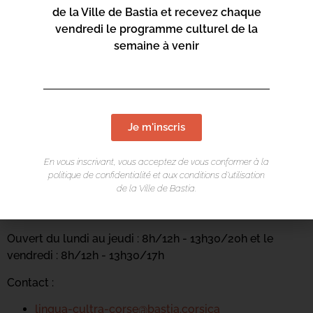
de la Ville de Bastia et recevez chaque
vendredi le programme culturel de la
semaine à venir
Je m'inscris
LIEU DE L'ÉVÉNEMENT
En vous inscrivant, vous acceptez de vous conformer à la
politique de confidentialité et aux conditions d’utilisation
Casa di e Lingue
de la Ville de Bastia.
Carrughju Sant'Anghjuli
Ouvert du lundi au jeudi : 8h/12h - 13h30/20h et le
vendredi : 8h/12h - 13h30/17h
Contact :
lingua-cultra-corse@bastia.corsica