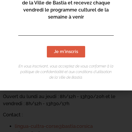
de la Ville de Bastia et recevez chaque
vendredi le programme culturel de la
semaine à venir
Je m'inscris
LIEU DE L'ÉVÉNEMENT
En vous inscrivant, vous acceptez de vous conformer à la
politique de confidentialité et aux conditions d’utilisation
Casa di e Lingue
de la Ville de Bastia.
Carrughju Sant'Anghjuli
Ouvert du lundi au jeudi : 8h/12h - 13h30/20h et le
vendredi : 8h/12h - 13h30/17h
Contact :
lingua-cultra-corse@bastia.corsica