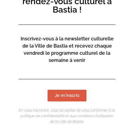
rendez-vous culturel à
du monde des abysses, et Marie-Anne Cambon Bonavita,
Bastia !
microbiologiste des écosystèmes profonds, de
l’IFREMER de Bretagne.
Ateliers sur i
nscription
Inscrivez-vous à la newsletter culturelle
de la Ville de Bastia et recevez chaque
vendredi le programme culturel de la
semaine à venir
Je m'inscris
En vous inscrivant, vous acceptez de vous conformer à la
politique de confidentialité et aux conditions d’utilisation
de la Ville de Bastia.