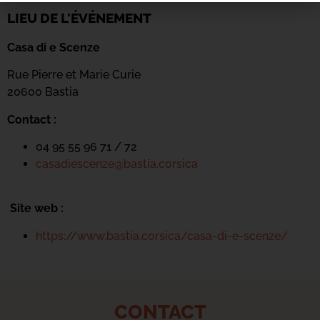
LIEU DE L'ÉVÉNEMENT
Casa di e Scenze
Rue Pierre et Marie Curie
20600 Bastia
Contact :
04 95 55 96 71 / 72
casadiescenze@bastia.corsica
Site web :
https://www.bastia.corsica/casa-di-e-scenze/
CONTACT