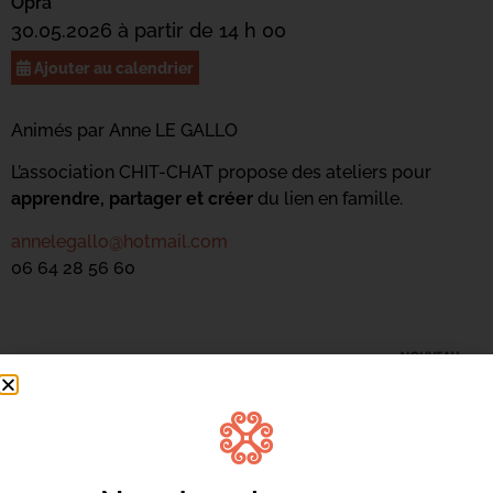
Opra
30.05.2026 à partir de 14 h 00
Ajouter au calendrier
Animés par Anne LE GALLO
L’association CHIT-CHAT propose des ateliers pour
apprendre, partager et créer
du lien en famille.
annelegallo@hotmail.com
06 64 28 56 60