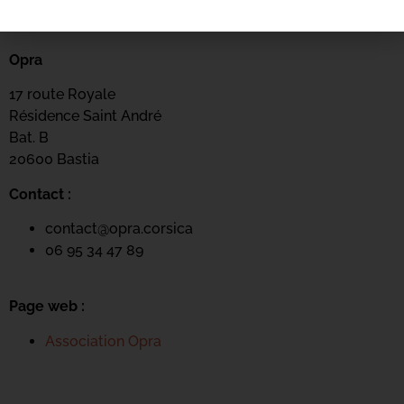
LIEU DE L'ÉVÉNEMENT
Opra
17 route Royale
Résidence Saint André
Bat. B
20600 Bastia
Contact :
contact@opra.corsica
06 95 34 47 89
Page web :
Association Opra