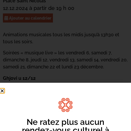
Place Saint Nicolas
12.12.2024 à partir de 19 h 00
Ajouter au calendrier
Animations musicales tous les midis jusqu’à 13h30 et
tous les soirs.
Soirées « musique live » les vendredi 6, samedi 7,
dimanche 8, jeudi 12, vendredi 13, samedi 14, vendredi 20,
samedi 21, dimanche 22 et lundi 23 décembre.
Ghjovi u 12/12
12h à 13h30 : Intimita
19h à 21h : Millishake
Ne ratez plus aucun
rendez-vous culturel à