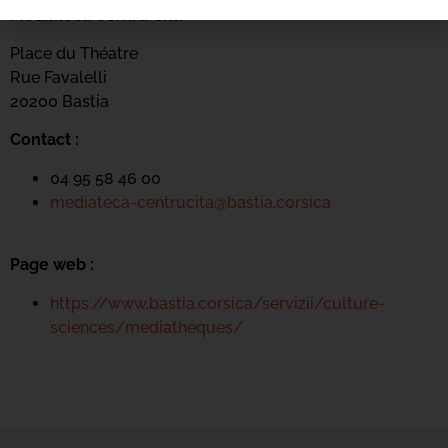
Mediateca Centru Cità
Place du Théatre
Rue Favalelli
20200 Bastia
Contact :
04 95 58 46 00
mediateca-centrucita@bastia.corsica
Page web :
https://www.bastia.corsica/servizii/culture-
sciences/mediatheques/