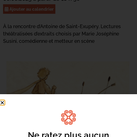
Ajouter au calendrier
À la rencontre d’Antoine de Saint-Exupéry. Lectures
théâtralisées d’extraits choisis par Marie Joséphine
Susini, comédienne et metteur en scène
Ne ratez plus aucun