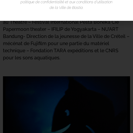
Institut Français d’Indonésie- MAC/Maison des Arts de
politique de confidentialité et aux conditions d’utilisation
Créteil – Cie La Rumeur,Théâtre Usine Hollander – Anis
de la Ville de Bastia.
Gras, Le lieu de l’autre – Théâtre aux Mains Nues – Gare
au Théâtre – Festival International Pesta Boneka Cie
Papermoon theater – IFILIP de Yogyakarta – NU’ART
Bandung- Direction de la jeunesse de la Ville de Créteil –
mécénat de Fujifilm pour une partie du matériel
technique – Fondation TARA expéditions et le CNRS
pour les sons aquatiques.