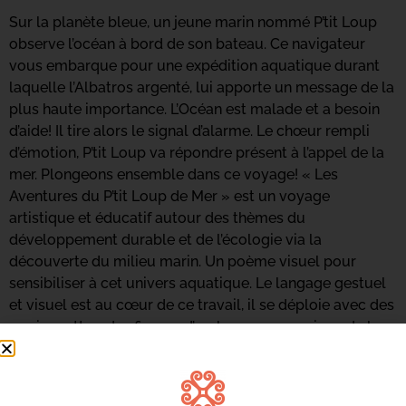
Sur la planète bleue, un jeune marin nommé P’tit Loup
observe l’océan à bord de son bateau. Ce navigateur
vous embarque pour une expédition aquatique durant
laquelle l’Albatros argenté, lui apporte un message de la
plus haute importance. L’Océan est malade et a besoin
d’aide! Il tire alors le signal d’alarme. Le chœur rempli
d’émotion, P’tit Loup va répondre présent à l’appel de la
mer. Plongeons ensemble dans ce voyage! « Les
Aventures du P’tit Loup de Mer » est un voyage
artistique et éducatif autour des thèmes du
développement durable et de l’écologie via la
découverte du milieu marin. Un poème visuel pour
sensibiliser à cet univers aquatique. Le langage gestuel
et visuel est au cœur de ce travail, il se déploie avec des
marionnettes, des figures d’ombres, un aquarium, de la
vidéo, le tout illustré par une création sonore mixant de
réels sons aquatiques à une partition musicale
indonésienne.