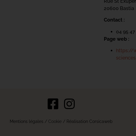
Rue St Exupé
20600 Bastia
Contact :
04 95 47
Page web :
https://
sciences
s Options
Mentions légales
/
Cookie
/ Réalisation Corsicaweb
ètres de confidentialité, en garantissant la conformité avec le