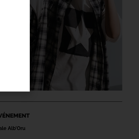
'ÉVÉNEMENT
ale Alb’Oru