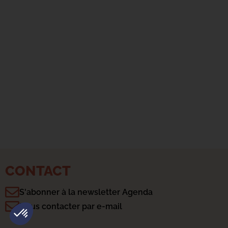
CONTACT
S'abonner à la newsletter Agenda
Plateforme de Gestion du Consentement : Personnalisez vo
Axeptio consent
Nous contacter par e-mail
Notre plateforme vous permet d'adapter et de gérer vos param