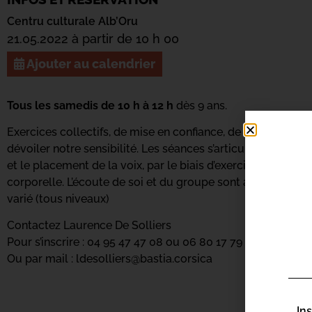
Centru culturale Alb’Oru
21.05.2022 à partir de 10 h 00
Ajouter au calendrier
Tous les samedis de 10 h à 12 h
dès 9 ans.
Exercices collectifs, de mise en confiance, de concentrati
dévoiler notre sensibilité. Les séances s’articulent autour d’
et le placement de la voix, par le biais d’exercices variés 
corporelle. L’écoute de soi et du groupe sont au centre de 
varié (tous niveaux)
Contactez Laurence De Solliers
Pour s’inscrire : 04 95 47 47 08 ou 06 80 17 79 96
Ou par mail : ldesolliers@bastia.corsica
In