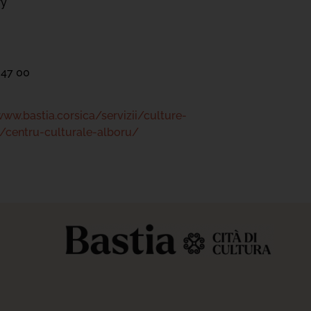
ry
 47 00
www.bastia.corsica/servizii/culture-
/centru-culturale-alboru/
s réglementations. Personnalisez vos préférences pour contrôler