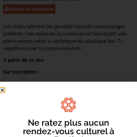
Ajouter au calendrier
Les otaku adorent les goodies issus de leurs mangas
préférés ! Fais exploser ta créativité en fabriquant une
pièce unique selon la technique du plastique fou. Tu
repartiras avec ta propre création.
À partir de 10 ans
Sur inscription :
Infos et inscriptions | 04 95 47 47 17
mangamania@bastia.corsica
Ne ratez plus aucun
rendez-vous culturel à