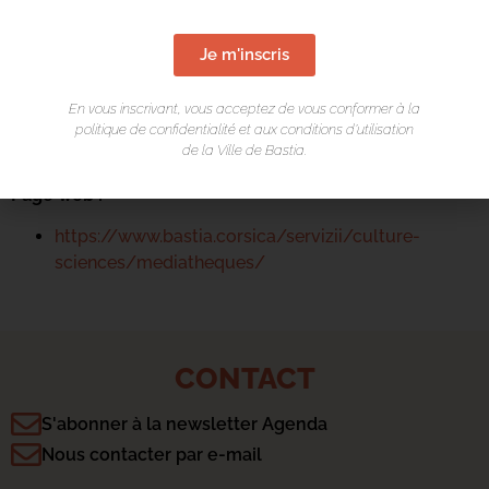
13 Rue Saint-Exupéry
20600 Basti
a
Je m'inscris
Contact :
En vous inscrivant, vous acceptez de vous conformer à la
04 95 47 47 00
politique de confidentialité et aux conditions d’utilisation
de la Ville de Bastia.
Page web :
https://www.bastia.corsica/servizii/culture-
sciences/mediatheques/
CONTACT
S'abonner à la newsletter Agenda
Nous contacter par e-mail