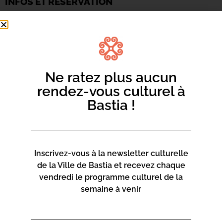
INFOS ET RÉSERVATION
Mediateca Barberine Duriani
25.01.2025 à partir de 09 h 00
Ajouter au calendrier
Ne ratez plus aucun
9h à 12h | De 5 à 8ans
13h30 à 16h30 | De 9 à 13ans
rendez-vous culturel à
Bastia !
Bleu cobalt, Azurite, Lapis Lazuli, Outremer, Indigo, Bleu
de Prusse, Bleu Roi, Cæruleum… Lors de cet atelier
créatif partons à la recherche du bleu, de tous les bleus !
Inscrivez-vous à la newsletter culturelle
de la Ville de Bastia et recevez chaque
vendredi le programme culturel de la
semaine à venir
LIEU DE L'ÉVÉNEMENT
Mediateca Barberine Duriani