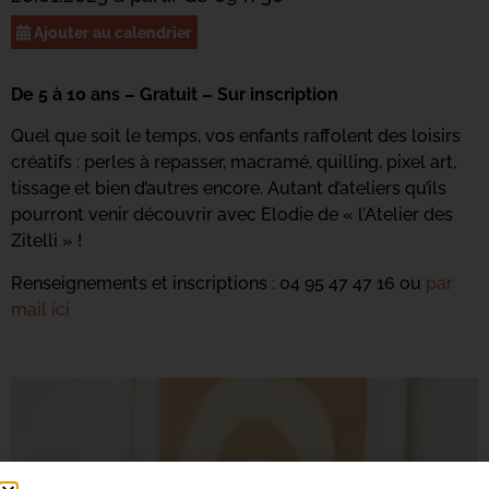
Ajouter au calendrier
De 5 à 10 ans – Gratuit – Sur inscription
Quel que soit le temps, vos enfants raffolent des loisirs
créatifs : perles à repasser, macramé, quilling, pixel art,
tissage et bien d’autres encore. Autant d’ateliers qu’ils
pourront venir découvrir avec Elodie de « l’Atelier des
Zitelli » !
Renseignements et inscriptions : 04 95 47 47 16 ou
par
mail ici