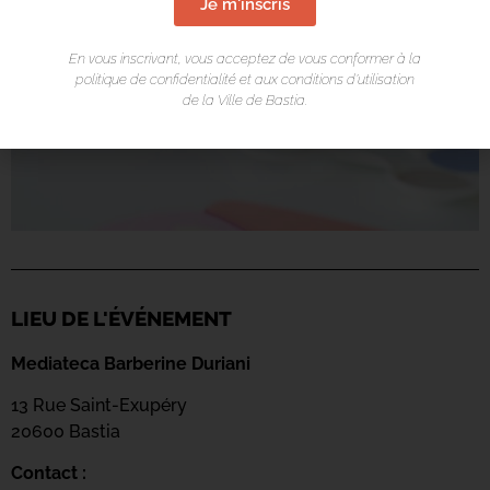
Je m'inscris
En vous inscrivant, vous acceptez de vous conformer à la
politique de confidentialité et aux conditions d’utilisation
de la Ville de Bastia.
LIEU DE L'ÉVÉNEMENT
Mediateca Barberine Duriani
13 Rue Saint-Exupéry
20600 Basti
a
Contact :