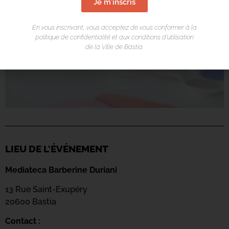
Je m'inscris
En vous inscrivant, vous acceptez de vous conformer à la
politique de confidentialité et aux conditions d’utilisation
de la Ville de Bastia.
LIEU DE L'ÉVÉNEMENT
Mediateca Barberine Duriani
13 Rue Saint-Exupéry
20600 Basti
a
Contact :