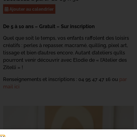
Ajouter au calendrier
De 5 à 10 ans – Gratuit – Sur inscription
Quel que soit le temps, vos enfants raffolent des loisirs
créatifs : perles à repasser, macramé, quilling, pixel art,
tissage et bien d’autres encore. Autant d’ateliers qu’ils
pourront venir découvrir avec Elodie de « l’Atelier des
Zitelli » !
Renseignements et inscriptions : 04 95 47 47 16 ou
par
mail ici