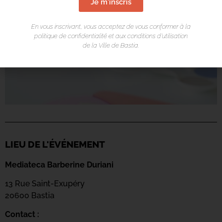
Je m'inscris
En vous inscrivant, vous acceptez de vous conformer à la
politique de confidentialité et aux conditions d’utilisation
de la Ville de Bastia.
LIEU DE L'ÉVÉNEMENT
Mediateca Barberine Duriani
13 Rue Saint-Exupéry
20600 Basti
a
Contact :