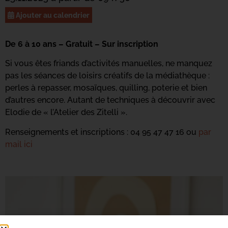
Ajouter au calendrier
De 6 à 10 ans – Gratuit – Sur inscription
Si vous êtes friands d’activités manuelles, ne manquez
pas les séances de loisirs créatifs de la médiathèque :
perles à repasser, mosaïques, quilling, poterie et bien
d’autres encore. Autant de techniques à découvrir avec
Elodie de « l’Atelier des Zitelli ».
Renseignements et inscriptions : 04 95 47 47 16 ou
par
mail ici