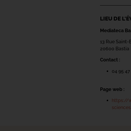
LIEU DE L
Mediateca Bar
13 Rue Saint-
20600 Basti
a
Contact :
04 95 47
Page web :
https://
science