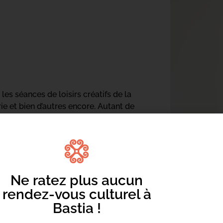
les séances de loisirs créatifs de la
ie et bien d’autres encore. Autant de
 ».
 ici
Ne ratez plus aucun
rendez-vous culturel à
Bastia !