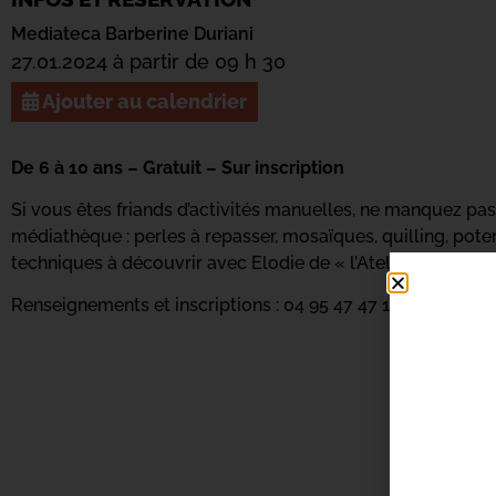
Mediateca Barberine Duriani
27.01.2024 à partir de 09 h 30
Ajouter au calendrier
De 6 à 10 ans – Gratuit – Sur inscription
Si vous êtes friands d’activités manuelles, ne manquez pas 
médiathèque : perles à repasser, mosaïques, quilling, poter
techniques à découvrir avec Elodie de « l’Atelier des Zitelli
Renseignements et inscriptions : 04 95 47 47 16 ou
par mail