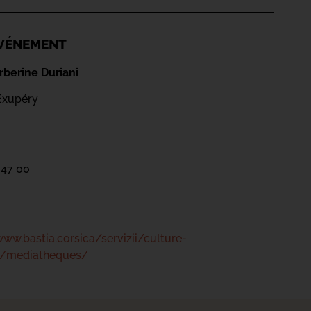
'ÉVÉNEMENT
berine Duriani
Exupéry
 47 00
www.bastia.corsica/servizii/culture-
s/mediatheques/