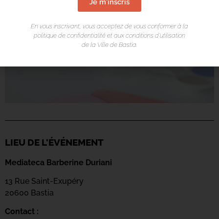
Je m'inscris
En vous inscrivant, vous acceptez de vous conformer à la
politique de confidentialité et aux conditions d’utilisation
de la Ville de Bastia.
LIEU DE L'ÉVÉNEMENT
Mediateca Barberine Duriani
13 Rue Saint-Exupéry
20600 Basti
a
Contact :