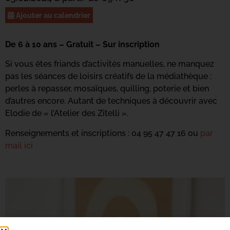
Ajouter au calendrier
De 6 à 10 ans – Gratuit – Sur inscription
Si vous êtes friands d’activités manuelles, ne manquez
pas les séances de loisirs créatifs de la médiathèque :
perles à repasser, mosaïques, quilling, poterie et bien
d’autres encore. Autant de techniques à découvrir avec
Elodie de « l’Atelier des Zitelli ».
Renseignements et inscriptions : 04 95 47 47 16 ou
par
mail ici