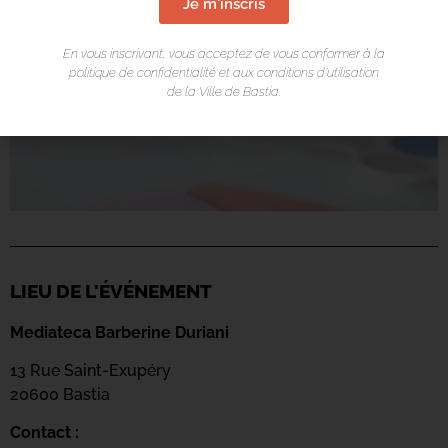
Je m'inscris
En vous inscrivant, vous acceptez de vous conformer à la
politique de confidentialité et aux conditions d’utilisation
de la Ville de Bastia.
LIEU DE L'ÉVÉNEMENT
Mediateca Barberine Duriani
13 Rue Saint-Exupéry
20600 Basti
a
Contact :