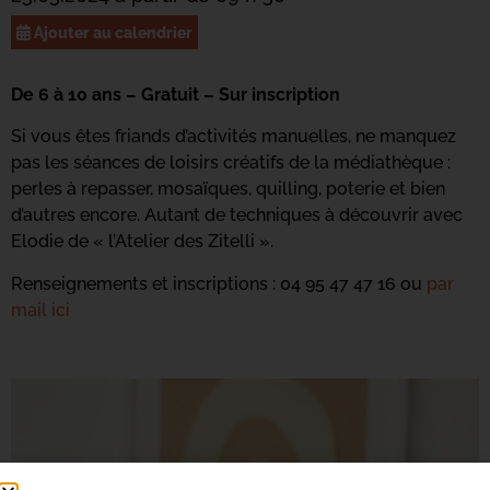
Ajouter au calendrier
De 6 à 10 ans – Gratuit – Sur inscription
Si vous êtes friands d’activités manuelles, ne manquez
pas les séances de loisirs créatifs de la médiathèque :
perles à repasser, mosaïques, quilling, poterie et bien
d’autres encore. Autant de techniques à découvrir avec
Elodie de « l’Atelier des Zitelli ».
Renseignements et inscriptions : 04 95 47 47 16 ou
par
mail ici