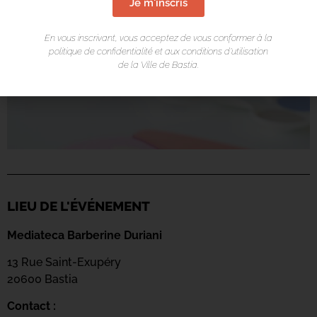
Je m'inscris
En vous inscrivant, vous acceptez de vous conformer à la
politique de confidentialité et aux conditions d’utilisation
de la Ville de Bastia.
LIEU DE L'ÉVÉNEMENT
Mediateca Barberine Duriani
13 Rue Saint-Exupéry
20600 Basti
a
Contact :