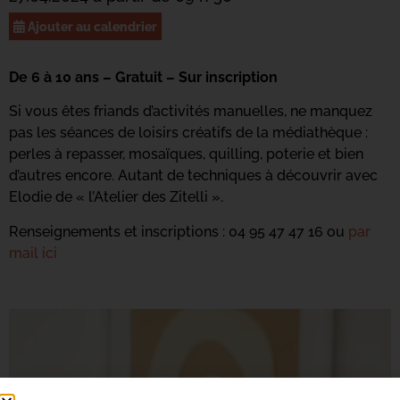
Ajouter au calendrier
De 6 à 10 ans – Gratuit – Sur inscription
Si vous êtes friands d’activités manuelles, ne manquez
pas les séances de loisirs créatifs de la médiathèque :
perles à repasser, mosaïques, quilling, poterie et bien
d’autres encore. Autant de techniques à découvrir avec
Elodie de « l’Atelier des Zitelli ».
Renseignements et inscriptions : 04 95 47 47 16 ou
par
mail ici