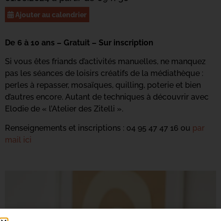
Ajouter au calendrier
De 6 à 10 ans – Gratuit – Sur inscription
Si vous êtes friands d’activités manuelles, ne manquez
pas les séances de loisirs créatifs de la médiathèque :
perles à repasser, mosaïques, quilling, poterie et bien
d’autres encore. Autant de techniques à découvrir avec
Elodie de « l’Atelier des Zitelli ».
Renseignements et inscriptions : 04 95 47 47 16 ou
par
mail ici