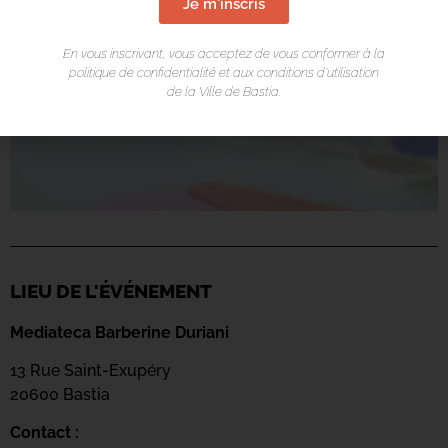
Je m'inscris
En vous inscrivant, vous acceptez de vous conformer à la
politique de confidentialité et aux conditions d’utilisation
de la Ville de Bastia.
LIEU DE L'ÉVÉNEMENT
Mediateca Barberine Duriani
13 Rue Saint-Exupéry
20600 Basti
a
Contact :