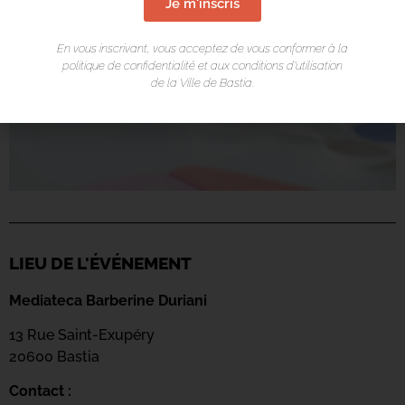
Je m'inscris
En vous inscrivant, vous acceptez de vous conformer à la
politique de confidentialité et aux conditions d’utilisation
de la Ville de Bastia.
LIEU DE L'ÉVÉNEMENT
Mediateca Barberine Duriani
13 Rue Saint-Exupéry
20600 Basti
a
Contact :