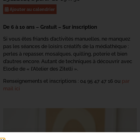
Ajouter au calendrier
De 6 à 10 ans – Gratuit – Sur inscription
Si vous êtes friands d’activités manuelles, ne manquez
pas les séances de loisirs créatifs de la médiathèque :
perles à repasser, mosaïques, quilling, poterie et bien
d’autres encore. Autant de techniques à découvrir avec
Elodie de « l’Atelier des Zitelli ».
Renseignements et inscriptions : 04 95 47 47 16 ou
par
mail ici