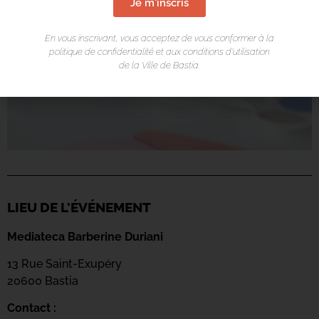
Je m'inscris
En vous inscrivant, vous acceptez de vous conformer à la
politique de confidentialité et aux conditions d’utilisation
de la Ville de Bastia.
LIEU DE L'ÉVÉNEMENT
Mediateca Barberine Duriani
13 Rue Saint-Exupéry
20600 Basti
a
Contact :