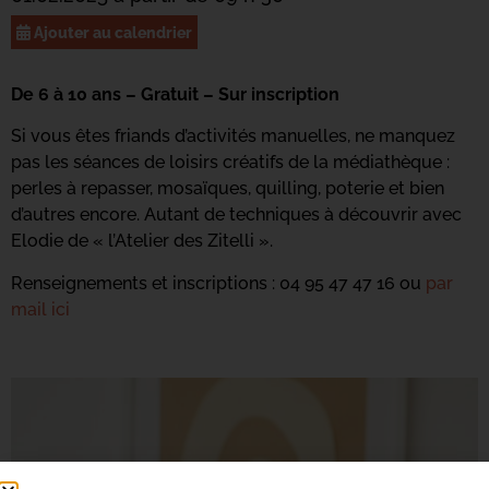
Ajouter au calendrier
De 6 à 10 ans – Gratuit – Sur inscription
Si vous êtes friands d’activités manuelles, ne manquez
pas les séances de loisirs créatifs de la médiathèque :
perles à repasser, mosaïques, quilling, poterie et bien
d’autres encore. Autant de techniques à découvrir avec
Elodie de « l’Atelier des Zitelli ».
Renseignements et inscriptions : 04 95 47 47 16 ou
par
mail ici