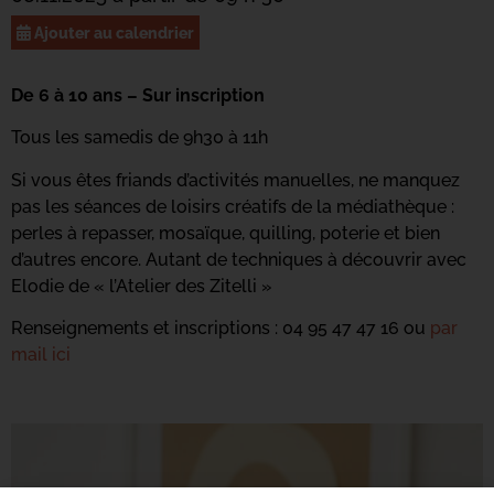
Ajouter au calendrier
De 6 à 10 ans – Sur inscription
Tous les samedis de 9h30 à 11h
Si vous êtes friands d’activités manuelles, ne manquez
pas les séances de loisirs créatifs de la médiathèque :
perles à repasser, mosaïque, quilling, poterie et bien
d’autres encore. Autant de techniques à découvrir avec
Elodie de « l’Atelier des Zitelli »
Renseignements et inscriptions : 04 95 47 47 16 ou
par
mail ici