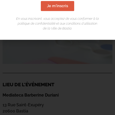
Je m'inscris
En vous inscrivant, vous acceptez de vous conformer à la
politique de confidentialité et aux conditions d’utilisation
de la Ville de Bastia.
LIEU DE L'ÉVÉNEMENT
Mediateca Barberine Duriani
13 Rue Saint-Exupéry
20600 Basti
a