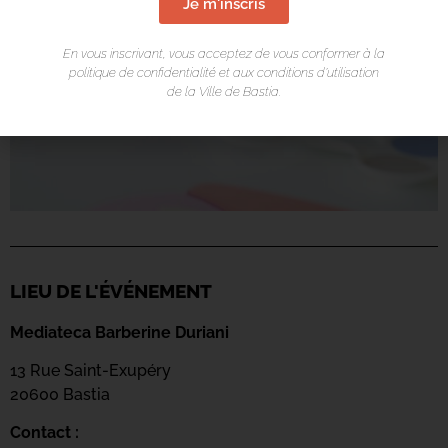
Je m'inscris
En vous inscrivant, vous acceptez de vous conformer à la
politique de confidentialité et aux conditions d’utilisation
de la Ville de Bastia.
LIEU DE L'ÉVÉNEMENT
Mediateca Barberine Duriani
13 Rue Saint-Exupéry
20600 Basti
a
Contact :