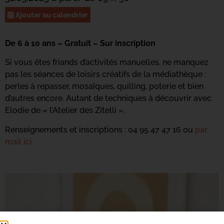
Ajouter au calendrier
De 6 à 10 ans – Gratuit – Sur inscription
Si vous êtes friands d’activités manuelles, ne manquez
pas les séances de loisirs créatifs de la médiathèque :
perles à repasser, mosaïques, quilling, poterie et bien
d’autres encore. Autant de techniques à découvrir avec
Elodie de « l’Atelier des Zitelli ».
Renseignements et inscriptions : 04 95 47 47 16 ou
par
mail ici