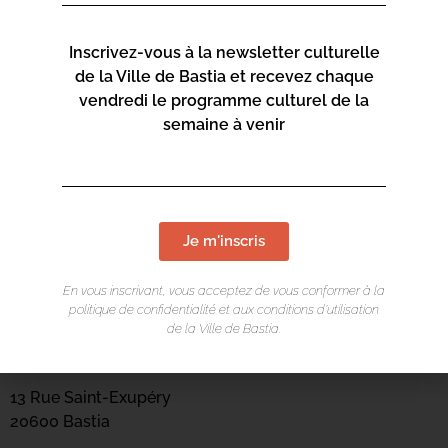
Inscrivez-vous à la newsletter culturelle
de la Ville de Bastia et recevez chaque
vendredi le programme culturel de la
semaine à venir
Je m'inscris
En vous inscrivant, vous acceptez de vous conformer à la
politique de confidentialité et aux conditions d’utilisation
LIEU DE L'ÉVÉNEMENT
de la Ville de Bastia.
Mediateca Barberine Duriani
13 Rue Saint-Exupéry
20600 Basti
a