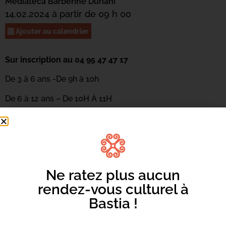
Mediateca Barberine Duriani
14.02.2024 à partir de 09 h 00
Ajouter au calendrier
Sur inscription au 04 95 47 47 17
De 3 à 6 ans -De 9h à 10h
De 6 à 12 ans – De 10H À 11H
Découverte de la danse de manière ludique en racontant
une « histoire » avec le corps. Les enfants apprendront à
illustrer un album grâce aux mouvements et feront
appel à l’imaginaire pour explorer le temps, l’espace et le
rythme. Atelier animé par Céline Rigoli de la compagnie
Ne ratez plus aucun
ABC Danse.
rendez-vous culturel à
Bastia !