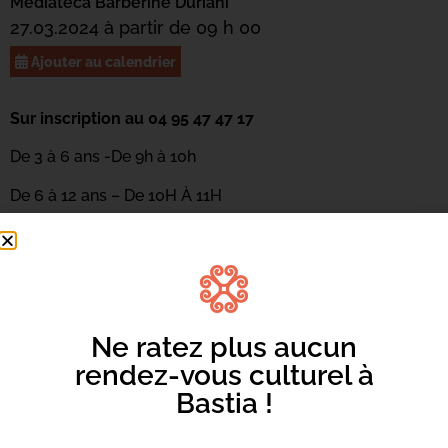
Mediateca Barberine Duriani
27.03.2024 à partir de 09 h 00
Ajouter au calendrier
Sur inscription au 04 95 47 47 17
De 3 à 6 ans -De 9h à 10h
De 6 à 12 ans – De 10H À 11H
Découverte de la danse de manière ludique en racontant
une « histoire » avec le corps. Les enfants apprendront à
illustrer un album grâce aux mouvements et feront
appel à l’imaginaire pour explorer le temps, l’espace et le
rythme. Atelier animé par Céline Rigoli de la compagnie
Ne ratez plus aucun
ABC Danse.
rendez-vous culturel à
Bastia !