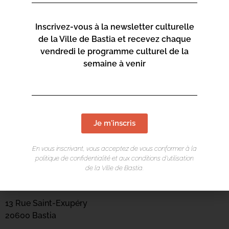
Inscrivez-vous à la newsletter culturelle
de la Ville de Bastia et recevez chaque
vendredi le programme culturel de la
semaine à venir
Je m'inscris
En vous inscrivant, vous acceptez de vous conformer à la
politique de confidentialité et aux conditions d’utilisation
LIEU DE L'ÉVÉNEMENT
de la Ville de Bastia.
Mediateca Barberine Duriani
13 Rue Saint-Exupéry
20600 Basti
a