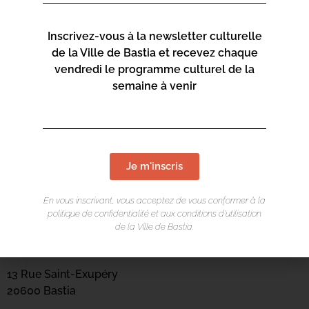
Inscrivez-vous à la newsletter culturelle
de la Ville de Bastia et recevez chaque
vendredi le programme culturel de la
semaine à venir
Je m'inscris
En vous inscrivant, vous acceptez de vous conformer à la
politique de confidentialité et aux conditions d’utilisation
LIEU DE L'ÉVÉNEMENT
de la Ville de Bastia.
Mediateca Barberine Duriani
13 Rue Saint-Exupéry
20600 Basti
a