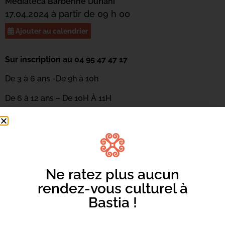
Mediateca Barberine Duriani
17.04.2024 à partir de 09 h 00
Ajouter au calendrier
Sur inscription au 04 95 47 47 17
De 3 à 6 ans -De 9h à 10h
De 6 à 12 ans – De 10H À 11H
Découverte de la danse de manière ludique en racontant
une « histoire » avec le corps. Les enfants apprendront à
illustrer un album grâce aux mouvements et feront
appel à l’imaginaire pour explorer le temps, l’espace et le
rythme. Atelier animé par Céline Rigoli de la compagnie
Ne ratez plus aucun
ABC Danse.
rendez-vous culturel à
Bastia !