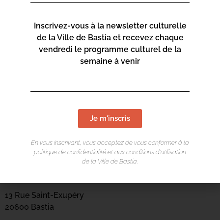
Inscrivez-vous à la newsletter culturelle
de la Ville de Bastia et recevez chaque
vendredi le programme culturel de la
semaine à venir
Je m'inscris
En vous inscrivant, vous acceptez de vous conformer à la
politique de confidentialité et aux conditions d’utilisation
LIEU DE L'ÉVÉNEMENT
de la Ville de Bastia.
Mediateca Barberine Duriani
13 Rue Saint-Exupéry
20600 Basti
a