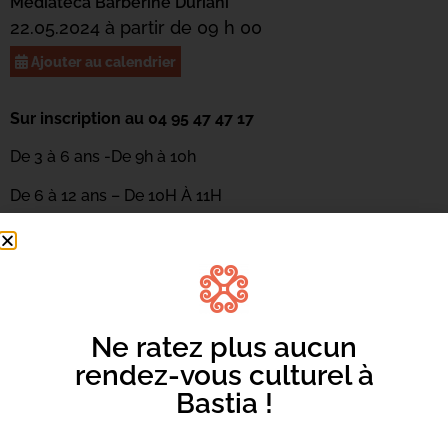
Mediateca Barberine Duriani
22.05.2024 à partir de 09 h 00
Ajouter au calendrier
Sur inscription au 04 95 47 47 17
De 3 à 6 ans -De 9h à 10h
De 6 à 12 ans – De 10H À 11H
Découverte de la danse de manière ludique en racontant
une « histoire » avec le corps. Les enfants apprendront à
illustrer un album grâce aux mouvements et feront
appel à l’imaginaire pour explorer le temps, l’espace et le
rythme. Atelier animé par Céline Rigoli de la compagnie
Ne ratez plus aucun
ABC Danse.
rendez-vous culturel à
Bastia !