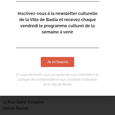
Inscrivez-vous à la newsletter culturelle
de la Ville de Bastia et recevez chaque
vendredi le programme culturel de la
semaine à venir
Je m'inscris
En vous inscrivant, vous acceptez de vous conformer à la
politique de confidentialité et aux conditions d’utilisation
LIEU DE L'ÉVÉNEMENT
de la Ville de Bastia.
Mediateca Barberine Duriani
13 Rue Saint-Exupéry
20600 Basti
a