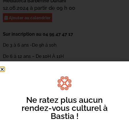
Mediateca Barberine Duriani
12.06.2024 à partir de 09 h 00
Ajouter au calendrier
Sur inscription au 04 95 47 47 17
De 3 à 6 ans -De 9h à 10h
De 6 à 12 ans – De 10H À 11H
Découverte de la danse de manière ludique en racontant
une « histoire » avec le corps. Les enfants apprendront à
illustrer un album grâce aux mouvements et feront
appel à l’imaginaire pour explorer le temps, l’espace et le
rythme. Atelier animé par Céline Rigoli de la compagnie
Ne ratez plus aucun
ABC Danse.
rendez-vous culturel à
Bastia !